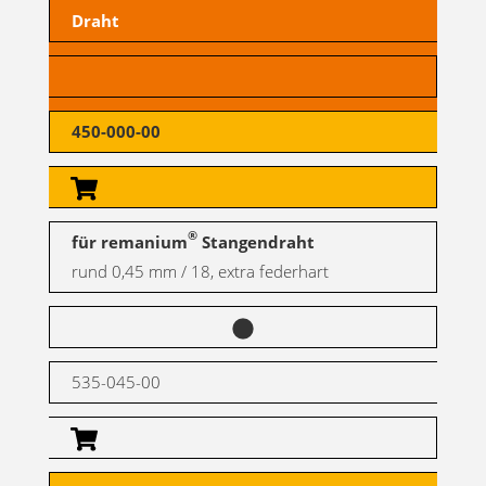
Draht
450-000-00
®
für remanium
Stangendraht
rund 0,45 mm / 18, extra federhart
535-045-00