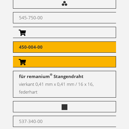
545-750-00
450-004-00
®
für remanium
Stangendraht
vierkant 0,41 mm x 0,41 mm / 16 x 16,
federhart
537-340-00