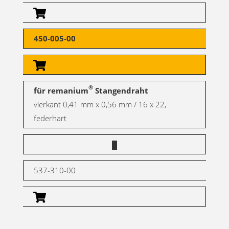
450-005-00
®
für remanium
Stangendraht
vierkant 0,41 mm x 0,56 mm / 16 x 22,
federhart
537-310-00