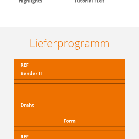
Highlights
Tutorial FixR
Lieferprogramm
REF
Bender II
Draht
Form
REF