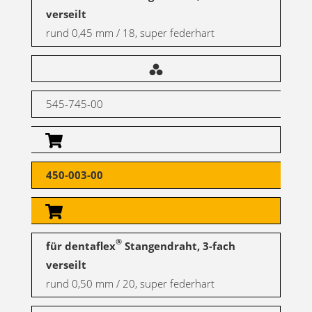
verseilt
rund 0,45 mm / 18, super federhart
545-745-00
450-003-00
®
für dentaflex
Stangendraht, 3-fach
verseilt
rund 0,50 mm / 20, super federhart