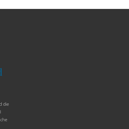
d
d die
I
sche