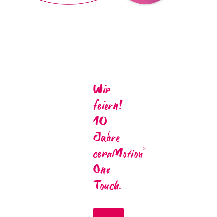
Wir
feiern!
10
Jahre
ceraMotion
®
One
Touch.