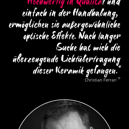
H
o
c
h
w
e
r
t
i
g
i
n
Q
u
a
l
i
t
ä
t
u
n
d
e
i
n
f
a
c
h
i
n
d
e
r
H
a
n
d
h
a
b
u
n
g
,
e
r
m
ö
g
l
i
c
h
e
n
s
i
e
a
u
ß
e
r
g
e
w
ö
h
n
l
i
c
h
e
o
p
t
i
s
c
h
e
E
f
e
k
t
e
.
N
a
c
h
l
a
n
g
e
r
S
u
c
h
e
h
a
t
m
i
c
h
d
i
e
ü
b
e
r
z
e
u
g
e
n
d
e
L
i
c
h
t
ü
b
e
r
t
r
a
g
u
n
g
d
i
e
s
e
r
K
e
r
a
m
i
k
g
e
f
a
n
g
e
n
.
“
®
Christian Ferrari