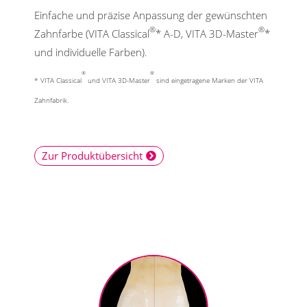
Einfache und präzise Anpassung der gewünschten
®
®
Zahnfarbe (VITA Classical
* A-D, VITA 3D-Master
*
und individuelle Farben).
®
®
* VITA Classical
und VITA 3D-Master
sind eingetragene Marken der VITA
Zahnfabrik.
Zur Produktübersicht