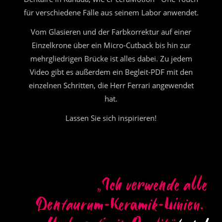
für verschiedene Fälle aus seinem Labor anwendet.
Vom Glasieren und der Farbkorrektur auf einer
Einzelkrone über ein Micro-Cutback bis hin zur
mehrgliedrigen Brücke ist alles dabei. Zu jedem
Video gibt es außerdem ein Begleit-PDF mit den
einzelnen Schritten, die Herr Ferrari angewendet
hat.
Lassen Sie sich inspirieren!
„
I
c
h
v
e
r
w
e
n
d
e
a
l
l
e
D
e
n
t
a
u
r
u
m
-
K
e
r
a
m
i
k
-
L
i
n
i
e
n
.