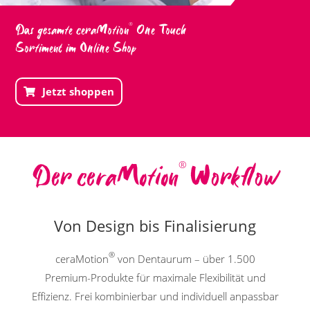
Das gesamte ceraMotion
One Touch
®
Sortiment im Online Shop
Jetzt shoppen
Der ceraMotion
Workflow
®
Von Design bis Finalisierung
®
ceraMotion
von Dentaurum – über 1.500
Premium-Produkte für maximale Flexibilität und
Effizienz. Frei kombinierbar und individuell anpassbar