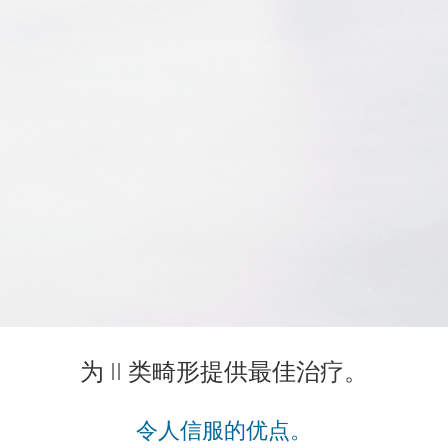
伸
缩
装
置
的
集
成
止
动
器
为 II 类畸形提供最佳治疗。
令人信服的优点。