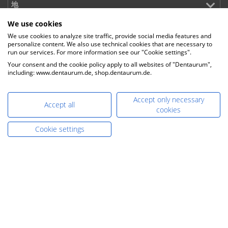
We use cookies
We use cookies to analyze site traffic, provide social media features and
personalize content. We also use technical cookies that are necessary to
run our services. For more information see our "Cookie settings".
Your consent and the cookie policy apply to all websites of "Dentaurum",
including: www.dentaurum.de, shop.dentaurum.de.
Accept only necessary
Accept all
cookies
联系我们
Cookie settings
Phone:
+49-7231-803-0
E-Mail:
info@dentaurum.com
E-Mail Sales:
sales@dentaurum.de