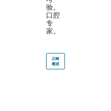
验。
口腔
专
家。
正畸
概述