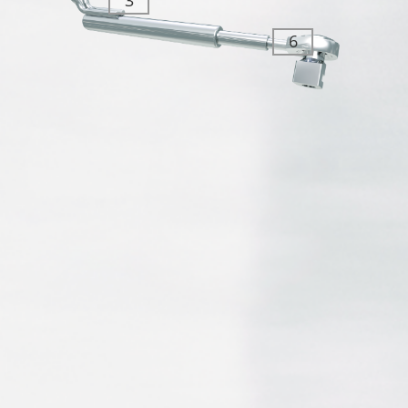
圆
漏斗状设计
活
环
双
边
配
6
层
设
件
锥形设计
伸
计
内六角螺钉
缩
。
式
结
一应俱全的设计
适用于所有 SUS³ 螺钉的内
构
六角扳手
激
光
焊
接
用
于
内
部