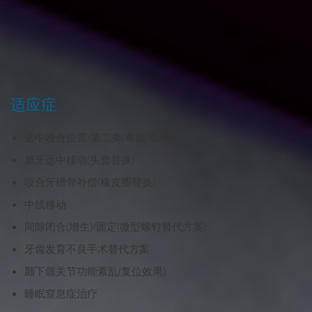
适应症
远中咬合位置/第二类(单侧/双侧)
磨牙远中移动(头套替换)
咬合牙槽骨补偿(橡皮圈替换)
中线移动
间隙闭合(增生)/固定(微型螺钉替代方案)
牙齿发育不良手术替代方案
颞下颌关节功能紊乱(复位效果)
睡眠窒息症治疗