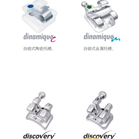
Hands-on-Training mit
自锁式陶瓷托槽。
自锁式金属托槽。
Einzementieren und
Nachaktivieren der Apparatur