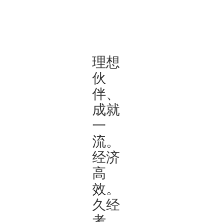
理想
伙
伴、
成就
一
流。
经济
高
效。
久经
考