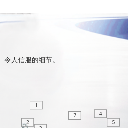
令人信服的细节。
1
欧
4
7
米
螺钉的锥形尖端
2
5
激
茄
3