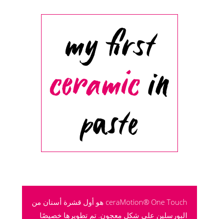
my first
ceramic
in
paste
ceraMotion® One Touch هو أول قشرة أسنان من
البورسلين على شكل معجون. تم تطويرها خصيصًا