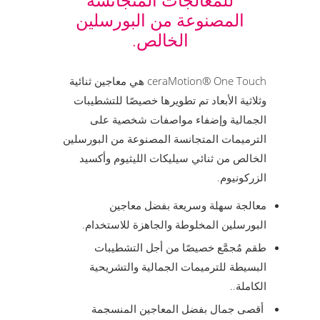
المصنوعة من البورسلين
الخالص.
ceraMotion® One Touch هي معاجين ثنائية
وثلاثية الأبعاد تم تطويرها خصيصًا للتشطيبات
الجمالية وإضفاء مواصفات شخصية على
الترميمات المتجانسة المصنوعة من البورسلين
الخالص من ثنائي سيليكات الليثيوم وأكسيد
الزركونيوم.
معالجة سهلة وسريعة بفضل معاجين
البورسلين المخلوطة والجاهزة للاستخدام.
طقم مُجمَّع خصيصًا من أجل التشطيبات
البسيطة للترميمات الجمالية والتشريحية
الكاملة..
أقصى جمال بفضل المعاجين المنسجمة