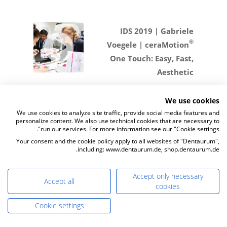
IDS 2019 | Gabriele
®
Voegele | ceraMotion
One Touch: Easy, Fast,
Aesthetic
We use cookies
We use cookies to analyze site traffic, provide social media features and
personalize content. We also use technical cookies that are necessary to
®
ceraMotion
OneTouch No
run our services. For more information see our "Cookie settings".
Limits - The First Layered
Your consent and the cookie policy apply to all websites of "Dentaurum",
including: www.dentaurum.de, shop.dentaurum.de.
Ceramics in Pastes | IDS
احجز الآن موعدً عرض
توضيحي على الهواء>> >>
2019
Accept only necessary
Accept all
cookies
Cookie settings