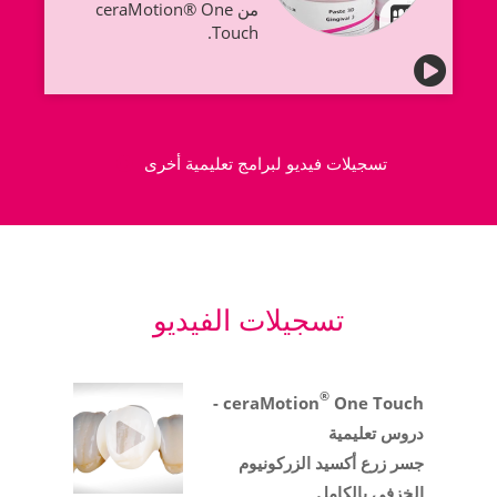
من ceraMotion® One
Touch.
تسجيلات فيديو لبرامج تعليمية أخرى
تسجيلات الفيديو
®
One Touch -
ceraMotion
دروس تعليمية
جسر زرع أكسيد الزركونيوم
الخزفي بالكامل