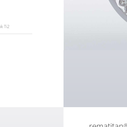
k Ti2
rematitan