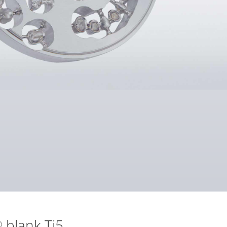
blank Ti5
®