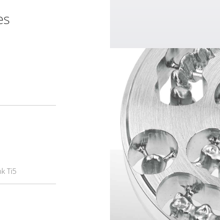
es
k Ti5