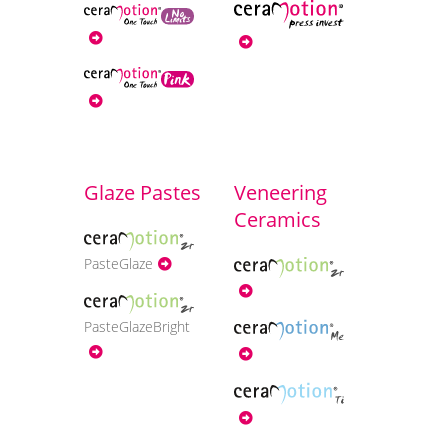
Glaze Pastes
Veneering
Ceramics
PasteGlaze
PasteGlazeBright