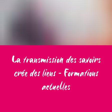
La transmission des savoirs
crée des liens - Formations
actuelles