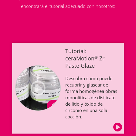
encontrará el tutorial adecuado con nosotros:
Tutorial:
ceraMotion
®
Zr
Paste Glaze
Descubra cómo puede
recubrir y glasear de
forma homogénea obras
monolíticas de disilicato
de litio y óxido de
circonio en una sola
cocción.