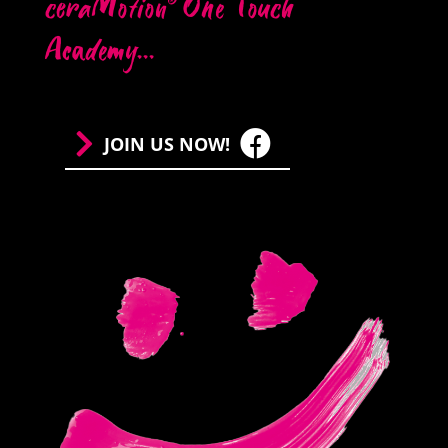
ceraMotion
One Touch
®
Academy...
JOIN US NOW!