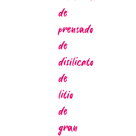
de
esmalte
prensado
homogénea
de
para
disilicato
óxido
de
de
litio
circonio
de
y
gran
disilicato