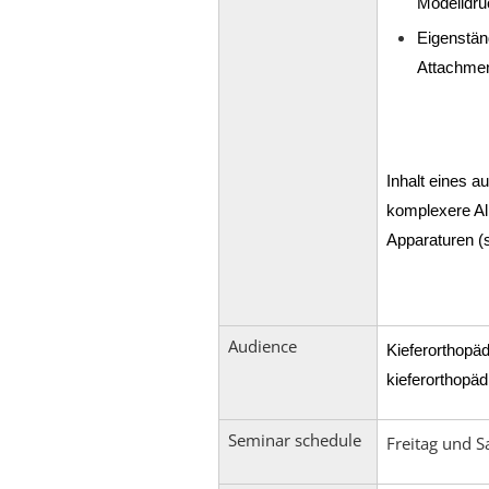
Modelldru
Eigenständ
Attachmen
Inhalt eines a
komplexere Al
Apparaturen (
Audience
Kieferorthopäd
kieferorthopä
Seminar schedule
Freitag und S