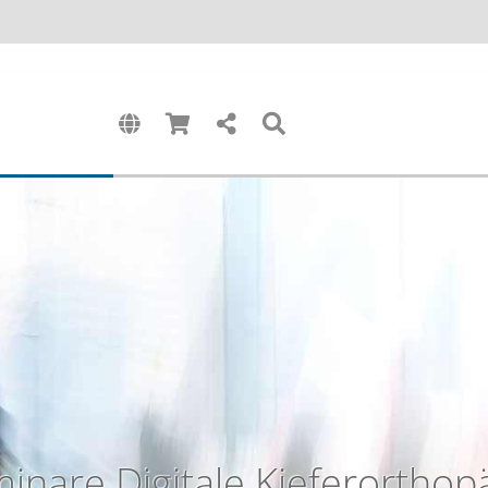
inare Digitale Kieferorthop