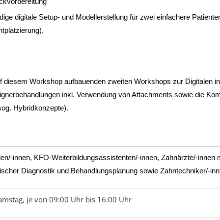
ckvorbereitung
ige digitale Setup- und Modellerstellung für zwei einfachere Patientenf
tplatzierung).
uf diesem Workshop aufbauenden zweiten Workshops zur Digitalen in-off
ignerbehandlungen inkl.
Verwendung von Attachments sowie die Komb
sog. Hybridkonzepte).
en/-innen, KFO-Weiterbildungsassistenten/-innen, Zahnärzte/-innen m
discher Diagnostik und Behandlungsplanung sowie Zahntechniker/-inn
amstag, je von 09:00 Uhr bis 16:00 Uhr