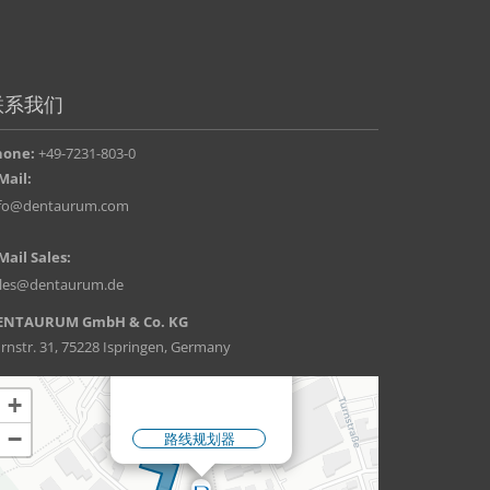
联系我们
hone:
+49-7231-803-0
Mail:
nfo@dentaurum.com
Mail Sales:
ales@dentaurum.de
ENTAURUM GmbH & Co. KG
rnstr. 31, 75228 Ispringen, Germany