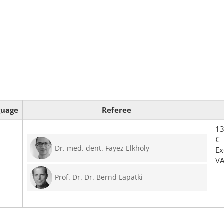
guage
Referee
13
€
Dr. med. dent. Fayez Elkholy
Ex
V
Prof. Dr. Dr. Bernd Lapatki