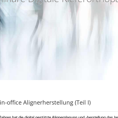
-office Alignerherstellung (Teil I)
Jahren hat die digital gestützte Alignerplanung und -herstellung das la