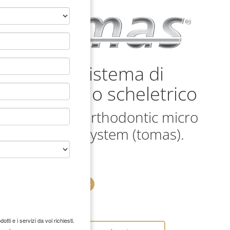
tomas
Sistema di
®
ancoraggio scheletrico
temporary orthodontic micro
anchorage system (tomas).
Guarda il trailer