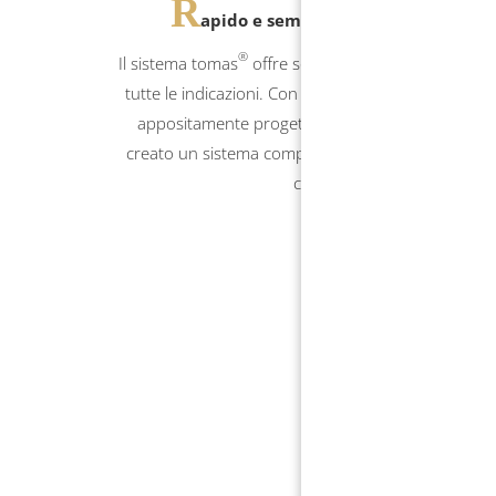
R
apido e semplice da utilizzare.
®
Il sistema tomas
offre soluzioni adeguate per qua
tutte le indicazioni. Con gli strumenti e gli accessor
®
appositamente progettati per il tomas
, è stato
creato un sistema completo che non lascia nulla a
caso.