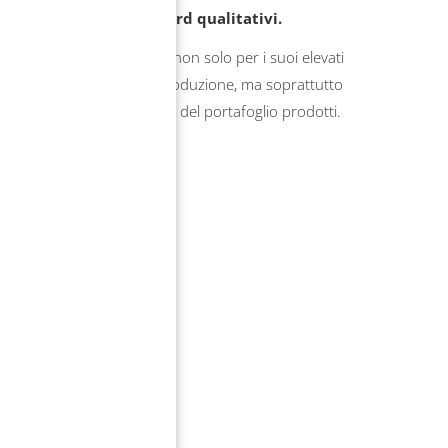
E
levati standard qualitativi.
®
l sistema tomas
convince non solo per i suoi elevati
tandard qualitativi nella produzione, ma soprattutto
er la praticità e lo sviluppo del portafoglio prodotti.