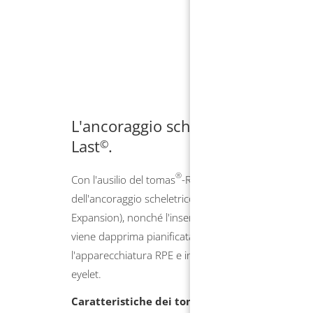
L'ancoraggio scheletrico secondo 
Last
.
©
®
Con l'ausilio del tomas
-RPE eyelet viene ulteriorme
dell'ancoraggio scheletrico ibrido RPE o MARPE (Min
®
Expansion), nonché l'inserzione dei tomas
-pin. Se
viene dapprima pianificata la posizione delle mini viti
®
l'apparecchiatura RPE e infine inseriti i tomas
-pin 
eyelet.
®
Caratteristiche dei tomas
-RPE eyelet.