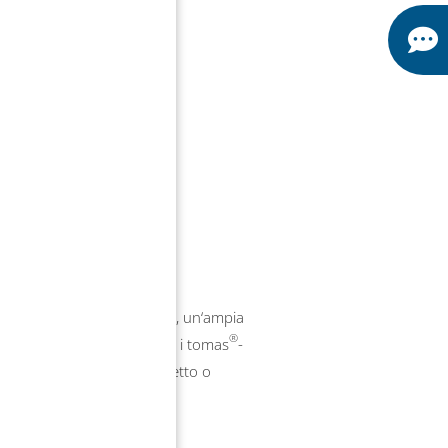
®
offre, per entrambe le viti, un‘ampia
®
me i tomas®-auxiliaries e i tomas
-
ione dell‘accoppiamento diretto o
hiature ortodontiche.