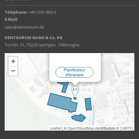
Téléphone:
+49-7231-803-0
E-Mail:
sales@dentaurum.de
DENTAURUM GmbH & Co. KG
Turnstr. 31, 75228 Ispringen, l'Allemagne