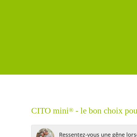
CITO mini
- le bon choix pou
®
Ressentez-vous une gêne lors