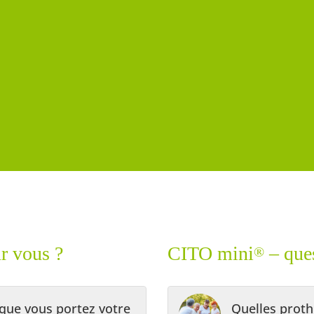
r vous ?
CITO mini
– ques
®
que vous portez votre
Quelles proth