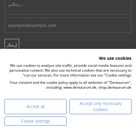
We use cookies
الإتصال
We use cookies to analyze site traffic, provide social media features and
personalize content. We also use technical cookies that are necessary to
run our services. For more information see our "Cookie settings".
Phone:
+49-7231-803-0
Your consent and the cookie policy apply to all websites of "Dentaurum",
E-Mail:
including: www.dentaurum.de, shop.dentaurum.de.
info@dentaurum.com
Accept only necessary
E-Mail Sales:
Accept all
cookies
sales@dentaurum.de
Cookie settings
DENTAURUM GmbH & Co. KG
Turnstr. 31, 75228 Ispringen, Germany