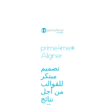
prime4me
®
Aligner
تصميم
مبتكر
للقوالب
من أجل
نتائج