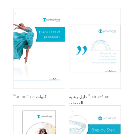
®
®
prime4me
دليل رعاية
كتيبات prime4me
المرضى