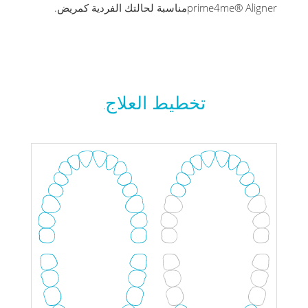
prime4me® Alignerمناسبة لحالتك الفردية كمريض.
تخطيط العلاج.