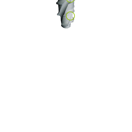
1
1
I.
Hasan,
C.
Bourauel:
فحوص
ميكانيكية
حيوية
لتأثير