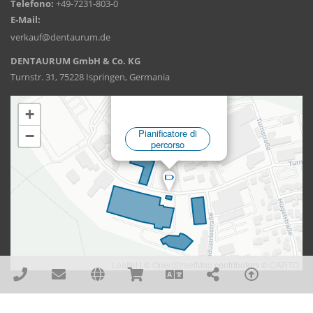
Telefono:
+49-7231-803-0
E-Mail:
verkauf@dentaurum.de
DENTAURUM GmbH & Co. KG
Turnstr. 31, 75228 Ispringen, Germania