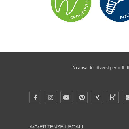
DR. MED. DENT. SEBASTIAN BAUMGAERTEL,
D.M.D., M.S.D., FRCD (C)
A causa dei diversi periodi di
PROF. DR. DR. BERND LAPATKI
PROF. DR. DR. BERND LAPATKI
AVVERTENZE LEGALI