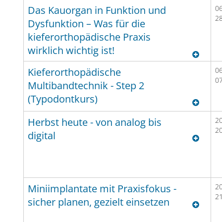
• Segmentierung der einzelnen Zahnkronen aus dem
office Alignerherstellung vermitteln wir Ihnen die
Das Kauorgan in Funktion und
06
2
digitalen Kiefermodell
materialtechnischen Grundlagen unterschiedlicher
Dysfunktion – Was für die
• Detaillierte Einführung in die Hauptfunktionen des
Alignermaterialien, die biomechanische Notwendigkeit
kieferorthopädische Praxis
OnyxCeph3TM Aligner-Moduls
der Verwendung von Attachments und anderer
wirklich wichtig ist!
• Praktische Demonstrationen sowie eigenständige
Modifikationen sowie die praktischen Grundlagen von
® vs
®
Übungen des kompletten digitalen Workflows bis hin
Attachmentdesign, -platzierung und klinischer
Kieferorthopädische
06
0
zur Modelldruckvorbereitung
Handhabung. Ein weiterer Fokus liegt auf der sinnvollen
Multibandtechnik - Step 2
• Eigenständige digitale Setup- und Modellerstellung
Einteilung einer Alignertherapie in die einzelnen
(Typodontkurs)
für zwei einfachere Patientenfälle (ohne
Behandlungsphasen bei anspruchsvolleren
Attachmentplatzierung).
Alignerbehandlungen. Zudem wird thematisiert, bei
Herbst heute - von analog bis
20
2
welchen Fehlstellungen die Einbeziehung anderer
digital
Inhalt eines auf diesem Workshop aufbauenden
®-
Apparaturen (z. B. skelettale Verankerung bzw. partielle
zweiten Workshops zur Digitalen in-office
®-
festsitzende Apparaturen) in die Gesamttherapie
Alignerherstellung (Teil II) sind komplexere
sinnvoll bzw. erforderlich ist.
Alignerbehandlungen inkl. Verwendung von
®-
Da für jeden Kursteilnehmer ein digitaler Arbeitsplatz
Attachments sowie die Kombination von Alignern mit
Miniimplantate mit Praxisfokus -
20
zur Verfügung gestellt werden kann, besteht ein
2
anderen Apparaturen (sog. Hybridkonzepte).
sicher planen, gezielt einsetzen
besonderer Schwerpunkt des Kurses in der
praktischen Umsetzung einschließlich der
®-