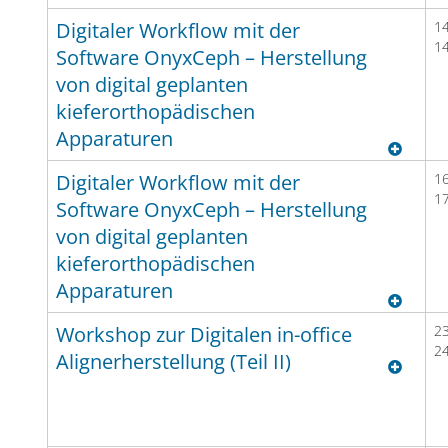
und unpräzisen manuellen Segmentierung und
Digitaler Workflow mit der
14
1
Umstellung einzelner Zähne auf dem Gipsmodell. Unter
Software OnyxCeph – Herstellung
Verwendung der Software OnyxCeph3TM vermitteln
von digital geplanten
wir Ihnen in diesem Workshop einen Überblick über
kieferorthopädischen
den kompletten digitalen Workflow der in-office
Apparaturen
Alignerherstellung. Hierbei werden alle relevanten
Prozessschritte von der digitalen Abformung und
Digitaler Workflow mit der
16
1
Modellvorbereitung bis hin zum digitalen Setup und 3D-
Software OnyxCeph – Herstellung
Druck vermittelt. Da wir für jeden Kursteilnehmer einen
von digital geplanten
digitalen Arbeitsplatz zur Verfügung stellen können,
kieferorthopädischen
besteht ein besonderer Schwerpunkt des Kurses in der
Apparaturen
praktischen Umsetzung einschließlich der
eigenständigen digitalen Setup- und Modellherstellung
Workshop zur Digitalen in-office
23
für zwei einfachere Patientenfälle in der Software
2
Alignerherstellung (Teil II)
OnyxCeph3TM.
In den letzten Jahren wurde das Indikationsspektrum
Kursinhalte
:
von Alignern durch spezifische Alignermodifikationen
• Import und Vorbereitung der digitalen Kiefermodelle
erweitert. In diesem zweiten Workshop zur digitalen in-