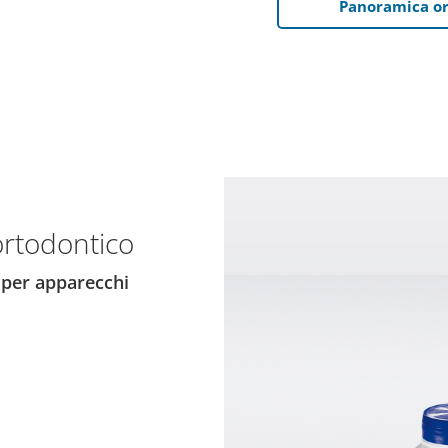
Panoramica o
 ortodontico
i per apparecchi