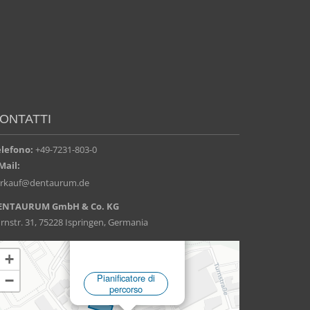
ONTATTI
elefono:
+49-7231-803-0
Mail:
erkauf@dentaurum.de
ENTAURUM GmbH & Co. KG
rnstr. 31, 75228 Ispringen, Germania