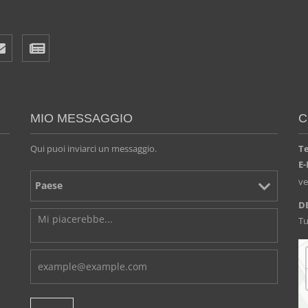
MIO MESSAGGIO
C
Qui puoi inviarci un messaggio.
T
E-
v
D
Tu