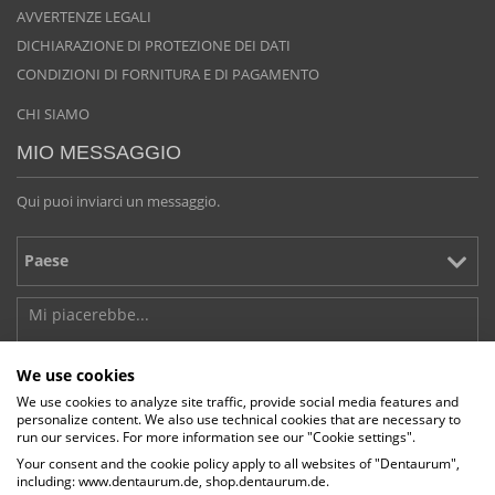
AVVERTENZE LEGALI
DICHIARAZIONE DI PROTEZIONE DEI DATI
CONDIZIONI DI FORNITURA E DI PAGAMENTO
CHI SIAMO
MIO MESSAGGIO
Qui puoi inviarci un messaggio.
We use cookies
We use cookies to analyze site traffic, provide social media features and
personalize content. We also use technical cookies that are necessary to
run our services. For more information see our "Cookie settings".
Your consent and the cookie policy apply to all websites of "Dentaurum",
including: www.dentaurum.de, shop.dentaurum.de.