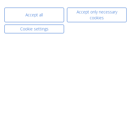
CONTATTI
Accept only necessary
Accept all
cookies
Telefono:
+49-7231-803-0
Cookie settings
E-Mail:
verkauf@dentaurum.de
DENTAURUM GmbH & Co. KG
Turnstr. 31, 75228 Ispringen, Germania