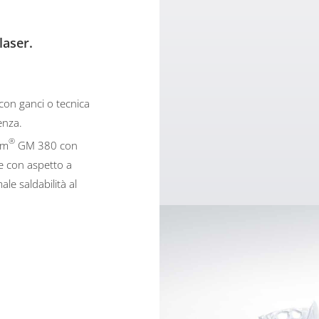
laser.
 con ganci o tecnica
enza.
®
um
GM 380 con
e con aspetto a
ale saldabilità al