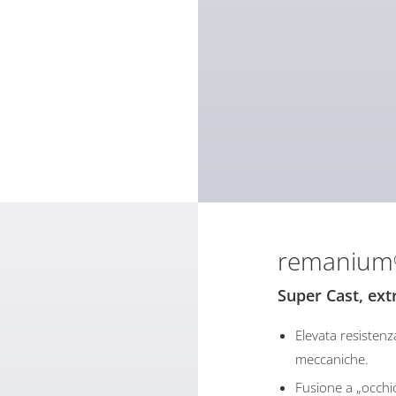
remanium
Super Cast, extr
Elevata resistenza
meccaniche.
Fusione a „occhi