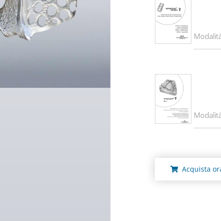
Modalit
Modalità
Acquista or