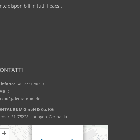
e disponibili in tutti i paesi.
ONTATTI
elefono:
+49-7231-803-0
Mail:
erkauf@dentaurum.de
ENTAURUM GmbH & Co. KG
rnstr. 31, 75228 Ispringen, Germania