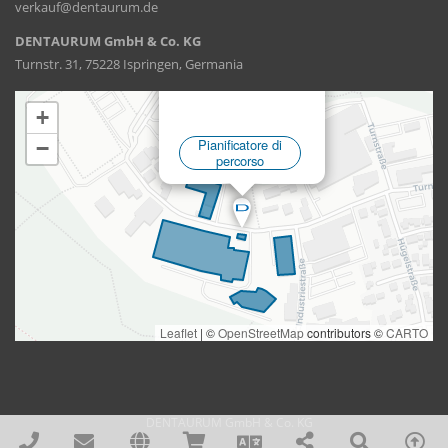
verkauf@dentaurum.de
DENTAURUM GmbH & Co. KG
Turnstr. 31, 75228 Ispringen, Germania
DENTAURUM GmbH & Co. KG