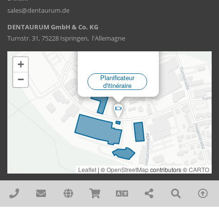
sales@dentaurum.de
DENTAURUM GmbH & Co. KG
Turnstr. 31, 75228 Ispringen, l'Allemagne
DENTAURUM GmbH & Co. KG