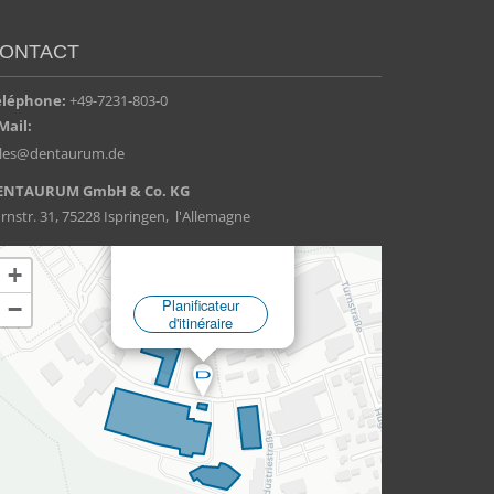
ONTACT
éléphone:
+49-7231-803-0
Mail:
ales@dentaurum.de
ENTAURUM GmbH & Co. KG
rnstr. 31, 75228 Ispringen, l'Allemagne