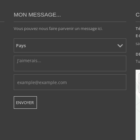
MON MESSAGE...
C
Vous pouvez nous faire parvenir un message ici.
T
E-
s
D
Tu