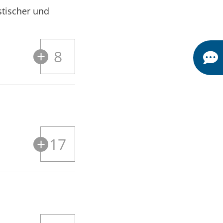
stischer und
8
17