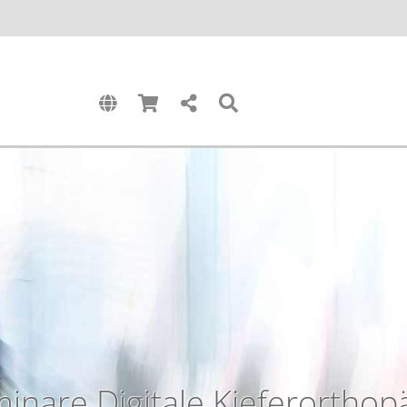
inare Digitale Kieferorthop