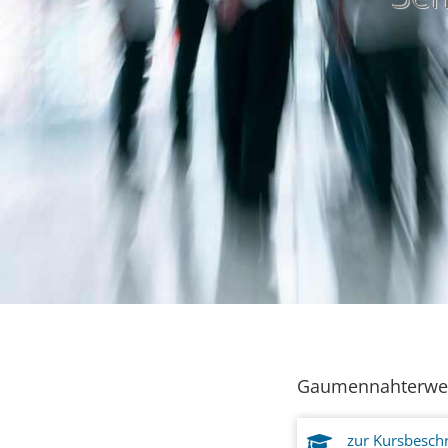
Gaumennahterweit
zur Kursbesch