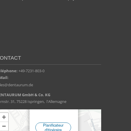
ONTACT
éléphone:
+49-7231-803-0
Mail:
ales@dentaurum.de
ENTAURUM GmbH & Co. KG
rnstr. 31, 75228 Ispringen, l'Allemagne