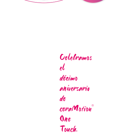
Celebramos
el
décimo
aniversario
de
ceraMotion
®
One
Touch.