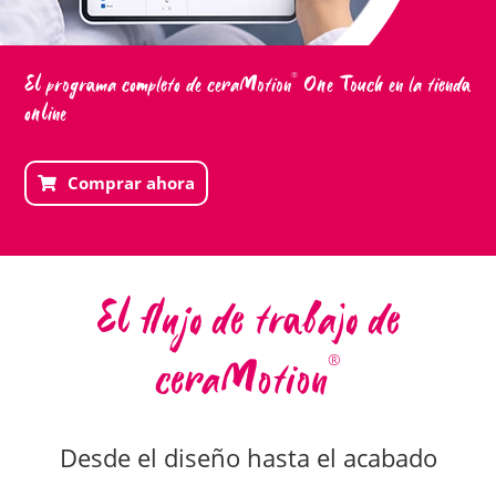
El programa completo de ceraMotion
One Touch en la tienda
®
online
Comprar ahora
El flujo de trabajo de
ceraMotion
®
Desde el diseño hasta el acabado