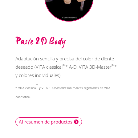
Paste 2D Body
Adaptación sencilla y precisa del color de diente
®
®
deseado (VITA classical
* A-D, VITA 3D-Master
*
y colores individuales).
®
* VITA classical
y VITA 3D-Master® son marcas registradas de VITA
Zahnfabrik.
Al resumen de productos