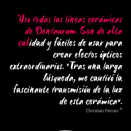
"
U
s
o
t
o
d
a
s
l
a
s
l
í
n
e
a
s
c
e
r
á
m
i
c
a
s
d
e
D
e
n
t
a
u
r
u
m
.
S
o
n
d
e
a
l
t
a
c
a
l
i
d
a
d
y
f
á
c
i
l
e
s
d
e
u
s
a
r
p
a
r
a
c
r
e
a
r
e
f
e
c
t
o
s
ó
p
t
i
c
o
s
e
x
t
r
a
o
r
d
i
n
a
r
i
o
s
.
«
T
r
a
s
u
n
a
l
a
r
g
a
b
ú
s
q
u
e
d
a
,
m
e
c
a
u
t
i
v
ó
l
a
f
a
s
c
i
n
a
n
t
e
t
r
a
n
s
m
i
s
i
ó
n
d
e
l
a
l
u
z
d
e
e
s
t
a
c
e
r
á
m
i
c
a
»
.
®
Christian Ferrari