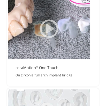
ceraMotion
One Touch
®
On zirconia full arch implant bridge