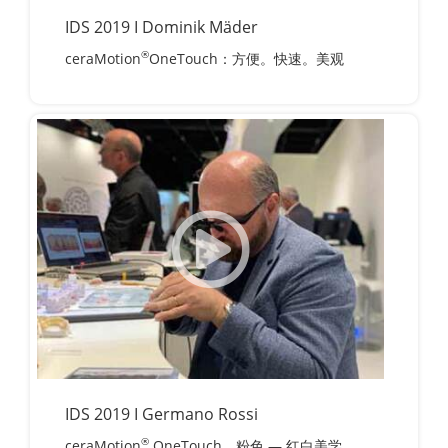
IDS 2019 I Dominik Mäder
®
ceraMotion
OneTouch：方便。快速。美观
IDS 2019 I Germano Rossi
®
ceraMotion
OneTouch、粉色 — 红白美学。