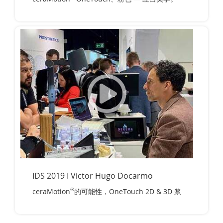
IDS 2019 I Victor Hugo Docarmo
®
ceraMotion
的可能性，OneTouch 2D & 3D 浆