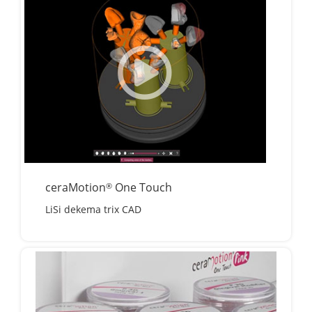
ceraMotion
One Touch
®
LiSi dekema trix CAD