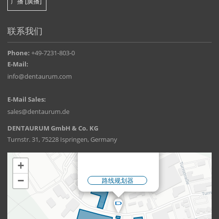
联系我们
Phone:
+49-7231-803-0
E-Mail:
info@dentaurum.com
E-Mail Sales:
sales@dentaurum.de
DENTAURUM GmbH & Co. KG
Turnstr. 31, 75228 Ispringen, Germany