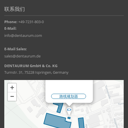
联系我们
Phone:
+49-7231-803-0
E-Mail:
info@dentaurum.com
E-Mail Sales:
sales@dentaurum.de
DENTAURUM GmbH & Co. KG
Turnstr. 31, 75228 Ispringen, Germany