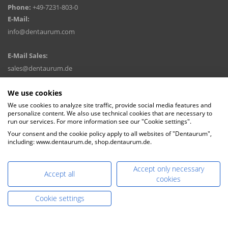
Phone:
+49-7231-803-0
E-Mail:
info@dentaurum.com
E-Mail Sales:
sales@dentaurum.de
DENTAURUM GmbH & Co. KG
We use cookies
Turnstr. 31, 75228 Ispringen, Germany
We use cookies to analyze site traffic, provide social media features and
personalize content. We also use technical cookies that are necessary to
run our services. For more information see our "Cookie settings".
Your consent and the cookie policy apply to all websites of "Dentaurum",
including: www.dentaurum.de, shop.dentaurum.de.
Accept only necessary
Accept all
cookies
Cookie settings