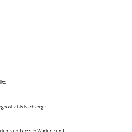
lte
agnostik bis Nachsorge
tariums und dessen Wartung und