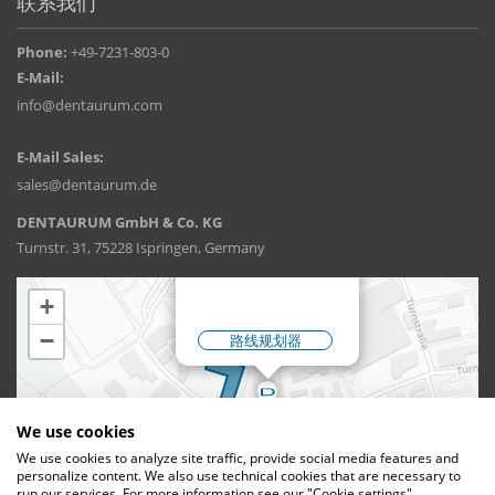
联系我们
Phone:
+49-7231-803-0
E-Mail:
info@dentaurum.com
E-Mail Sales:
sales@dentaurum.de
DENTAURUM GmbH & Co. KG
Turnstr. 31, 75228 Ispringen, Germany
We use cookies
We use cookies to analyze site traffic, provide social media features and
personalize content. We also use technical cookies that are necessary to
run our services. For more information see our "Cookie settings".