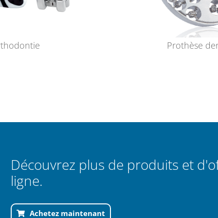
thodontie
Prothèse den
Découvrez plus de produits et d'o
ligne.
Achetez maintenant