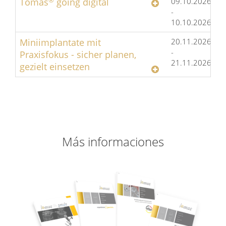
Tomas
®
going digital
09.10.2026
C
-
I
10.10.2026
D
Miniimplantate mit
20.11.2026
H
-
D
Praxisfokus - sicher planen,
21.11.2026
gezielt einsetzen
Más informaciones