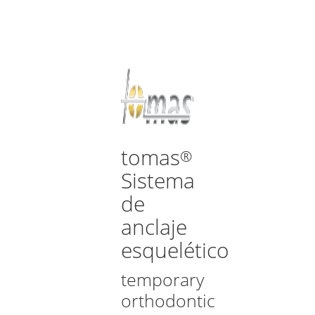
tomas
®
Sistema
de
anclaje
esquelético
temporary
orthodontic