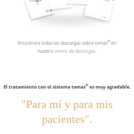
®
Encontrará todas las descargas sobre tomas
en
nuestro
centro de descargas.
®
®
El tratamiento con el sistema tomas
¡La inserción de los tomas
Fácil de manejar y seguro de usar.
Fiable, preciso, completo.
-pins es muy fácil!
es muy agradable.
"Todo lo que necesito."
"Para mí y para mis
® vs
®
pacientes".