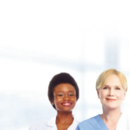
®-
®-
DR. MED. DENT. THOMAS ZIEBURA
®-
®-