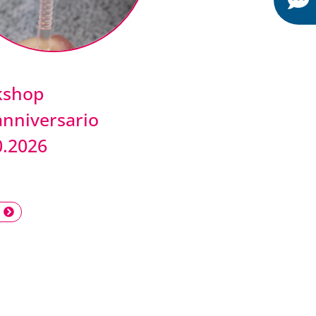
kshop
anniversario
0.2026