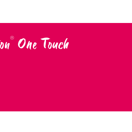
on
One Touch
®