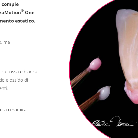
 compie
®
eraMotion
One
mento estetico.
o, ma
ica rossa e bianca
itio e ossido di
enti.
ella ceramica.