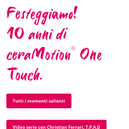
Festeggiamo!
10 anni di
ceraMotion
One
®
Touch.
Tutti i momenti salienti
Video serie con Christian Ferrari, T.P.A.D