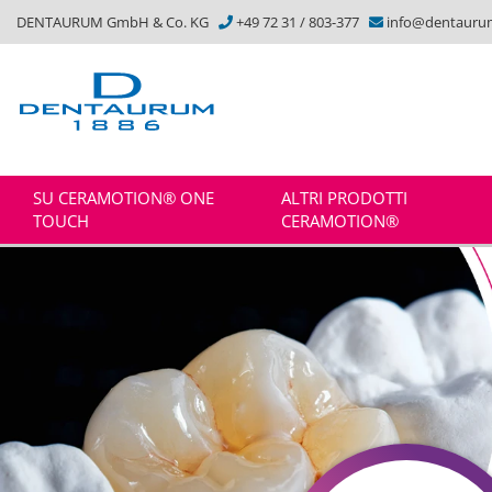
DENTAURUM GmbH & Co. KG
+49 72 31 / 803-377
info@dentauru
SU CERAMOTION® ONE
ALTRI PRODOTTI
TOUCH
CERAMOTION®