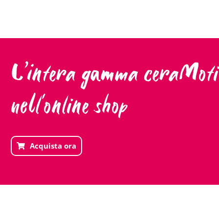
L’intera gamma ceraMoti
nell'online shop
Acquista ora