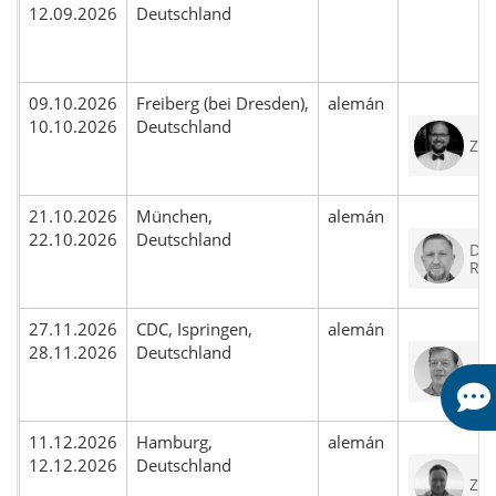
12.09.2026
Deutschland
09.10.2026
Freiberg (bei Dresden),
alemán
10.10.2026
Deutschland
ZT 
21.10.2026
München,
alemán
22.10.2026
Deutschland
DT 
Rei
27.11.2026
CDC, Ispringen,
alemán
28.11.2026
Deutschland
ZT 
11.12.2026
Hamburg,
alemán
12.12.2026
Deutschland
ZT 