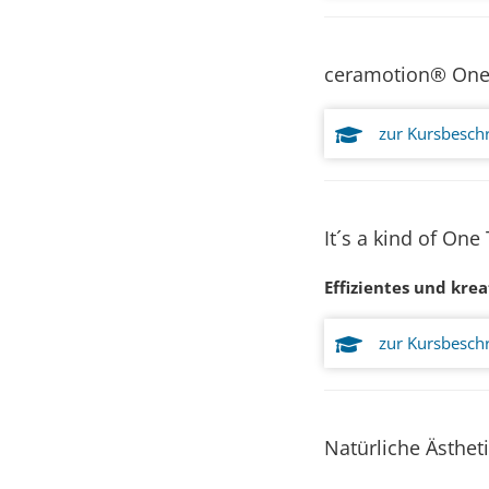
ceramotion® One
zur Kursbesch
It´s a kind of One
Effizientes und kre
zur Kursbesch
Natürliche Ästhet