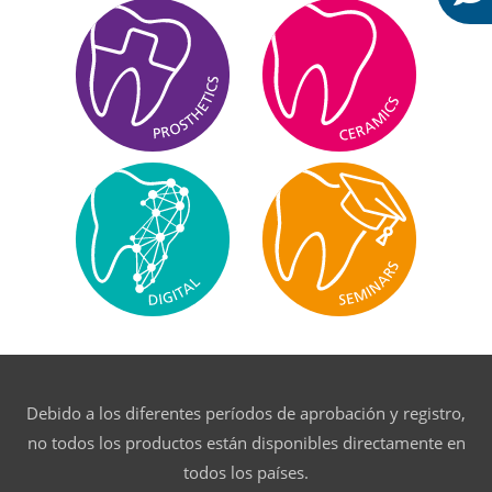
Debido a los diferentes períodos de aprobación y registro,
no todos los productos están disponibles directamente en
todos los países.