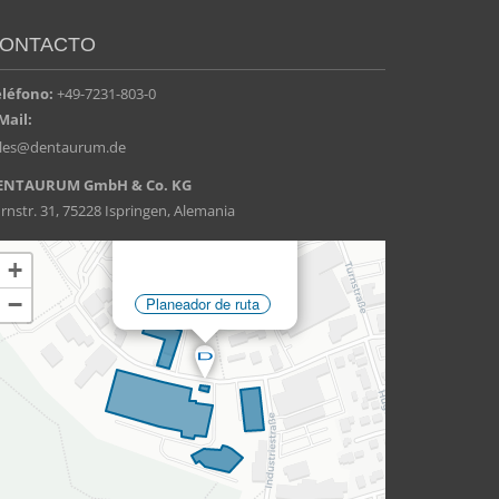
ONTACTO
eléfono:
+49-7231-803-0
Mail:
ales@dentaurum.de
ENTAURUM GmbH & Co. KG
rnstr. 31, 75228 Ispringen, Alemania