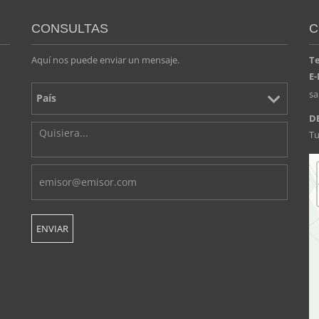
CONSULTAS
C
Aquí nos puede enviar un mensaje.
T
E-
s
D
Tu