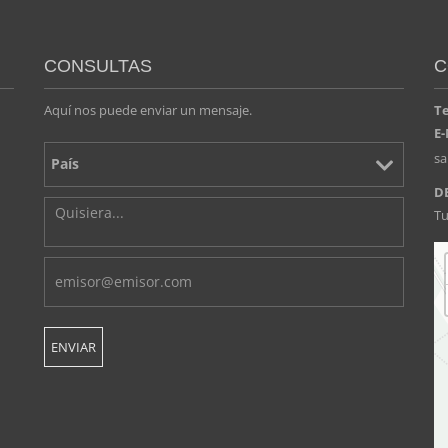
CONSULTAS
C
Aquí nos puede enviar un mensaje.
T
E-
s
D
Tu