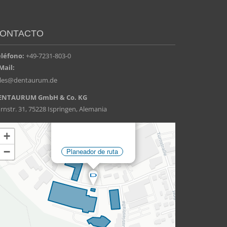
ONTACTO
eléfono:
+49-7231-803-0
Mail:
ales@dentaurum.de
ENTAURUM GmbH & Co. KG
rnstr. 31, 75228 Ispringen, Alemania