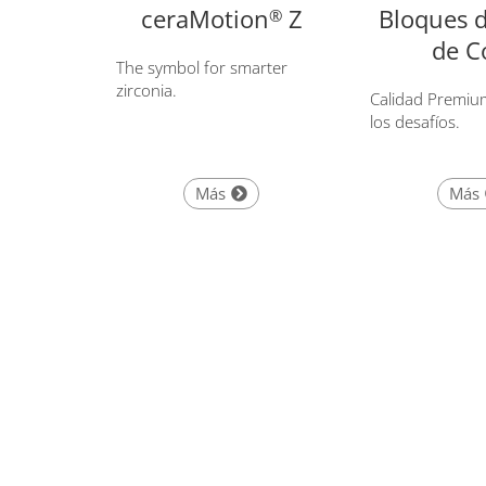
ceraMotion
Z
Bloques d
®
de C
The symbol for smarter
zirconia.
Calidad Premiu
los desafíos.
Más
Más