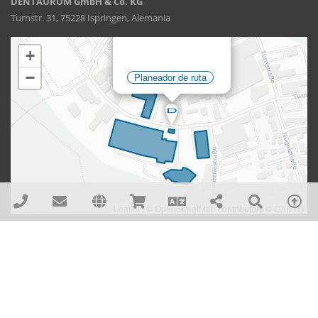
DENTAURUM GmbH & Co. KG
Turnstr. 31, 75228 Ispringen, Alemania
DENTAURUM GmbH & Co. KG