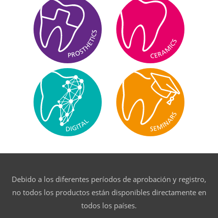
Debido a los diferentes períodos de aprobación y registro,
no todos los productos están disponibles directamente en
todos los países.