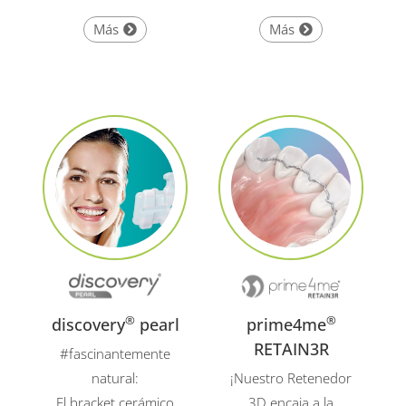
Más
Más
®
®
discovery
pearl
prime4me
RETAIN3R
#fascinantemente
natural:
¡Nuestro Retenedor
El bracket cerámico
3D encaja a la