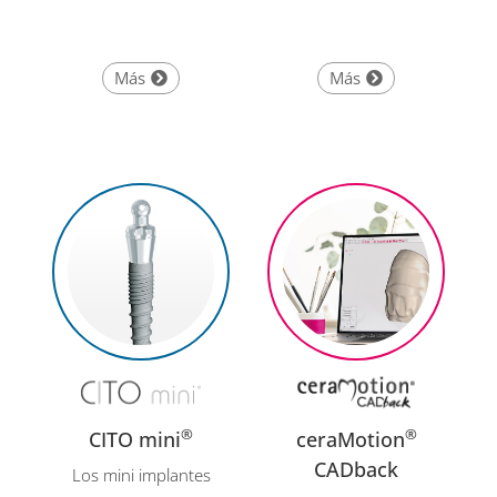
Más
Más
®
®
CITO mini
ceraMotion
CADback
Los mini implantes