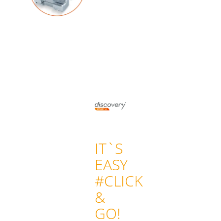
IT`S
EASY
#CLICK
&
GO!