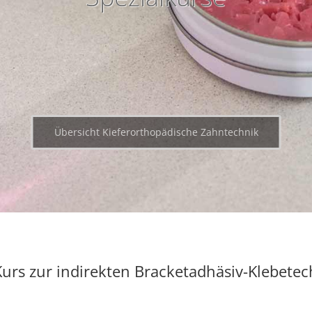
Übersicht Kieferorthopädische Zahntechnik
 Kurs zur indirekten Bracketadhäsiv-Klebete