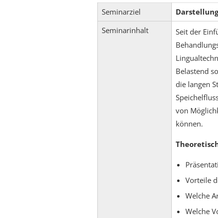
Seminarziel
Darstellung
Seminarinhalt
Seit der Ein
Behandlungs
Lingualtechn
Belastend so
die langen 
Speichelfluss
von Möglichk
können.
Theoretisc
Präsentat
Vorteile 
Welche Ar
Welche Vo