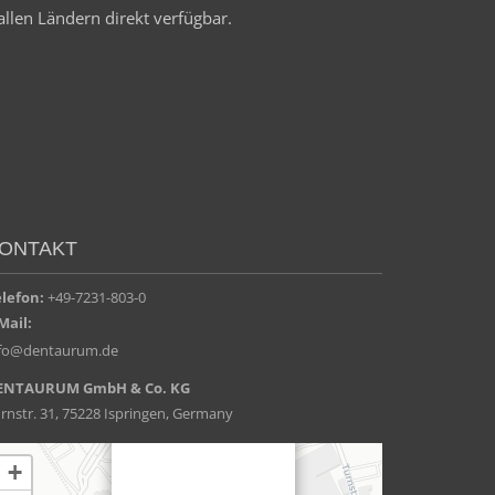
allen Ländern direkt verfügbar.
ONTAKT
elefon:
+49-7231-803-0
Mail:
nfo@dentaurum.de
ENTAURUM GmbH & Co. KG
rnstr. 31, 75228 Ispringen, Germany