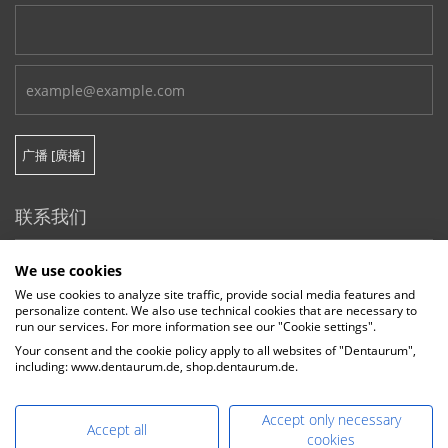
联系我们
Phone:
+49-7231-803-0
We use cookies
E-Mail:
We use cookies to analyze site traffic, provide social media features and
info@dentaurum.com
personalize content. We also use technical cookies that are necessary to
run our services. For more information see our "Cookie settings".
Your consent and the cookie policy apply to all websites of "Dentaurum",
E-Mail Sales:
including: www.dentaurum.de, shop.dentaurum.de.
sales@dentaurum.de
DENTAURUM GmbH & Co. KG
Accept only necessary
Accept all
Turnstr. 31, 75228 Ispringen, Germany
cookies