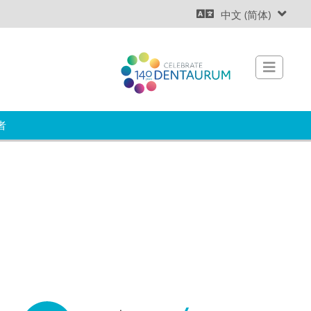
中文 (简体)
者