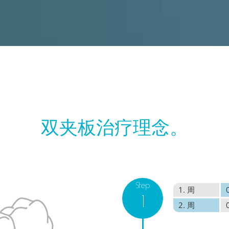
双夹板治疗理念。
Step
1. 周
1
2. 周