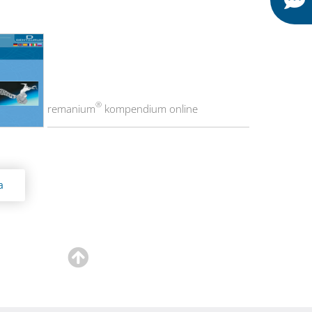
®
remanium
kompendium online
a