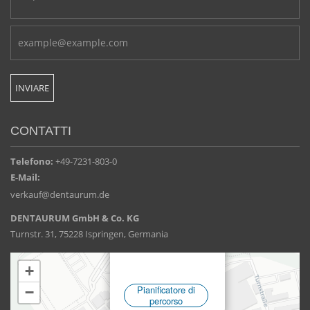
CONTATTI
Telefono:
+49-7231-803-0
E-Mail:
verkauf@dentaurum.de
DENTAURUM GmbH & Co. KG
Turnstr. 31, 75228 Ispringen, Germania