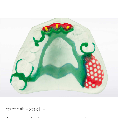
rema
Exakt F
®