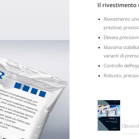
Il rivestimento 
Rivestimento uni
preziose, prezio
Elevata precision
Massima stabilità 
varianti di preris
Controllo dell’es
Robusto, preciso e
Opusco