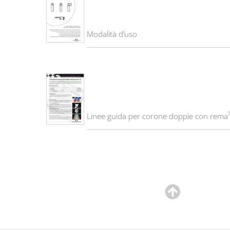
Modalità d’uso
Linee guida per corone doppie con rema