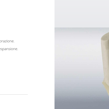
vorazione.
’espansione.