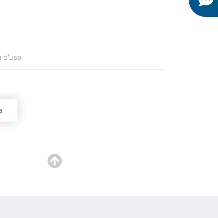
à d'uso
a