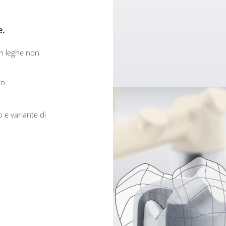
e.
on leghe non
to.
o e variante di