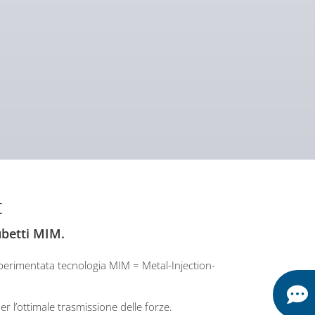
t
ubetti MIM.
sperimentata tecnologia MIM = Metal-Injection-
er l’ottimale trasmissione delle forze.